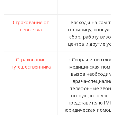
Страхование от
Расходы на сам ту
невыезда
гостиницу, консуль
сбор, работу визов
центра и другие усл
Страхование
: Скорая и неотлож
путешественника
медицинская помо
вызов необходимо
врача-специалист
телефонные звонк
скорую, консульств
представителю IMKL
юридическая помощь