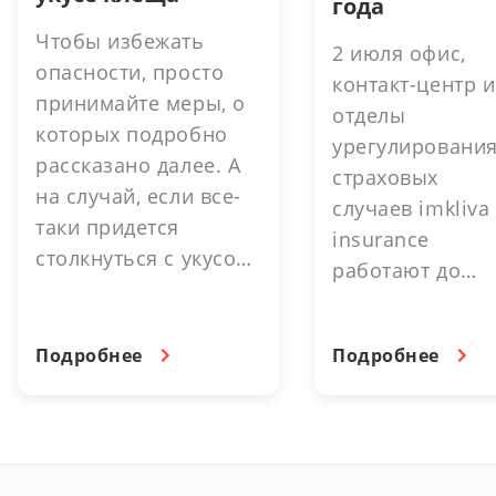
года
Чтобы избежать
2 июля офис,
опасности, просто
контакт-центр и
принимайте меры, о
отделы
которых подробно
урегулировани
рассказано далее. А
страховых
на случай, если все-
случаев imkliva
таки придется
insurance
столкнуться с укусом,
работают до
можно существенно
16.30. выходно
снизить затраты и
день. 3 июля -
упростить процесс. В
Подробнее
Подробнее
выходной день.
этом помогут
страховые
программы imkliva
insurance.