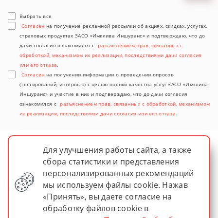
Выбрать все
Согласен
на получение рекламной рассылки об акциях, скидках, услугах,
страховых продуктах ЗАСО «Имклива Иншуранс» и подтверждаю, что до
дачи согласия ознакомился с
разъяснением прав, связанных с
обработкой, механизмом их реализации, последствиями дачи согласия
или его отказа
.
Согласен
на получении информации о проведении опросов
(тестирований, интервью) с целью оценки качества услуг ЗАСО «Имклива
Иншуранс» и участие в них и подтверждаю, что до дачи согласия
ознакомился с
разъяснением прав, связанных с обработкой, механизмом
их реализации, последствиями дачи согласия или его отказа
.
Для улучшения работы сайта, а также
сбора статистики и представления
персонализированных рекомендаций
мы используем файлы cookie. Нажав
«Принять», вы даете согласие на
обработку файлов cookie в
© 2026 imkliva insurance