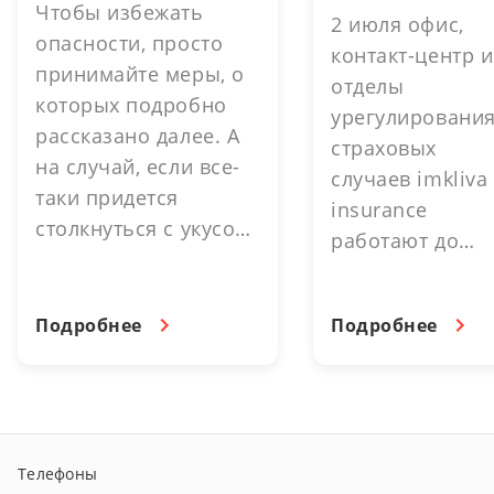
Чтобы избежать
2 июля офис,
опасности, просто
контакт-центр и
принимайте меры, о
отделы
которых подробно
урегулировани
рассказано далее. А
страховых
на случай, если все-
случаев imkliva
таки придется
insurance
столкнуться с укусом,
работают до
можно существенно
16.30. выходно
снизить затраты и
день. 3 июля -
упростить процесс. В
Подробнее
Подробнее
выходной день.
этом помогут
страховые
программы imkliva
insurance.
Телефоны