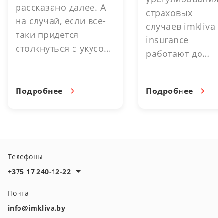
рассказано далее. А
страховых
на случай, если все-
случаев imkliva
таки придется
insurance
столкнуться с укусом,
работают до
можно существенно
16.30. выходно
снизить затраты и
день. 3 июля -
упростить процесс. В
Подробнее
Подробнее
выходной день.
этом помогут
страховые
программы imkliva
insurance.
Телефоны
+375 17 240-12-22
Почта
info@imkliva.by