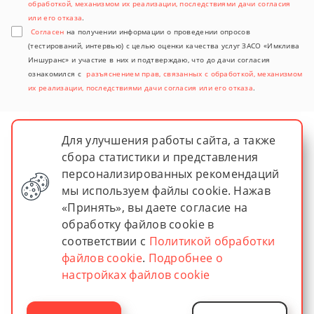
обработкой, механизмом их реализации, последствиями дачи согласия
или его отказа
.
Согласен
на получении информации о проведении опросов
(тестирований, интервью) с целью оценки качества услуг ЗАСО «Имклива
Иншуранс» и участие в них и подтверждаю, что до дачи согласия
ознакомился с
разъяснением прав, связанных с обработкой, механизмом
их реализации, последствиями дачи согласия или его отказа
.
Для улучшения работы сайта, а также
сбора статистики и представления
персонализированных рекомендаций
мы используем файлы cookie. Нажав
«Принять», вы даете согласие на
обработку файлов cookie в
© 2026 imkliva insurance
соответствии с
Политикой обработки
ЗАСО "Имклива Иншуранс"
Зарегистрировано в Министерстве финансов Республики
файлов cookie
.
Подробнее о
Беларусь
настройках файлов cookie
Лицензия № 02200/13–00036 от 30.04.2004
УНП 400217363