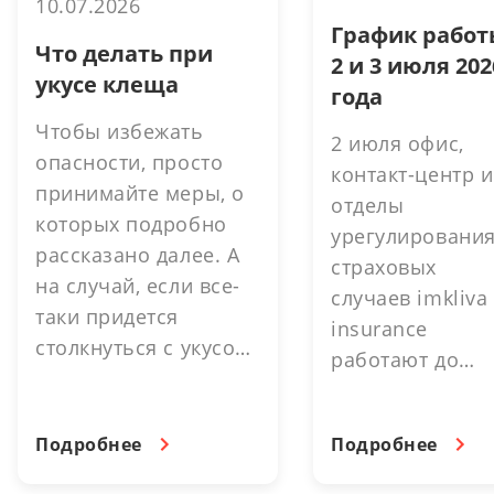
10.07.2026
График работ
Что делать при
2 и 3 июля 202
укусе клеща
года
Чтобы избежать
2 июля офис,
опасности, просто
контакт-центр и
принимайте меры, о
отделы
которых подробно
урегулировани
рассказано далее. А
страховых
на случай, если все-
случаев imkliva
таки придется
insurance
столкнуться с укусом,
работают до
можно существенно
16.30. выходно
снизить затраты и
день. 3 июля -
упростить процесс. В
Подробнее
Подробнее
выходной день.
этом помогут