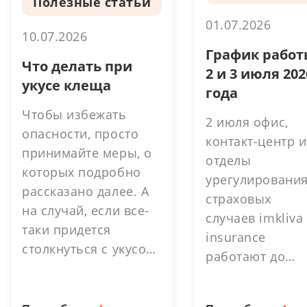
Полезные статьи
01.07.2026
10.07.2026
График работ
Что делать при
2 и 3 июля 202
укусе клеща
года
Чтобы избежать
2 июля офис,
опасности, просто
контакт-центр и
принимайте меры, о
отделы
которых подробно
урегулировани
рассказано далее. А
страховых
на случай, если все-
случаев imkliva
таки придется
insurance
столкнуться с укусом,
работают до
можно существенно
16.30. выходно
снизить затраты и
день. 3 июля -
упростить процесс. В