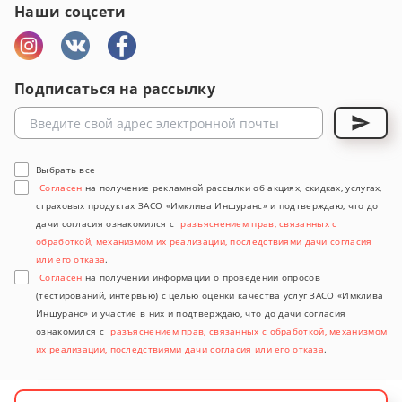
Наши соцсети
Подписаться на рассылку
Выбрать все
Согласен
на получение рекламной рассылки об акциях, скидках, услугах,
страховых продуктах ЗАСО «Имклива Иншуранс» и подтверждаю, что до
дачи согласия ознакомился с
разъяснением прав, связанных с
обработкой, механизмом их реализации, последствиями дачи согласия
или его отказа
.
Согласен
на получении информации о проведении опросов
(тестирований, интервью) с целью оценки качества услуг ЗАСО «Имклива
Иншуранс» и участие в них и подтверждаю, что до дачи согласия
ознакомился с
разъяснением прав, связанных с обработкой, механизмом
их реализации, последствиями дачи согласия или его отказа
.