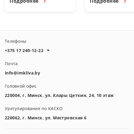
Подробнее
Подробнее
выходной день.
этом помогут
страховые
программы imkliva
insurance.
Телефоны
+375 17 240-12-22
Почта
info@imkliva.by
Головной офис
220004, г. Минск, ул. Клары Цеткин, 24, 10 этаж
Урегулирование по КАСКО
220062, г. Минск, ул. Мястровская 6