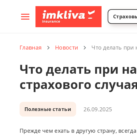
Страхов
Комплексное страх
Комплексное ст
Комплексное страхование до
Страхование физических
Главная
Новости
Что делать при 
Что делать при н
страхового случа
26.09.2025
Полезные статьи
Прежде чем ехать в другую страну, всегд