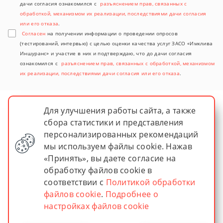
дачи согласия ознакомился с
разъяснением прав, связанных с
обработкой, механизмом их реализации, последствиями дачи согласия
или его отказа
.
Согласен
на получении информации о проведении опросов
(тестирований, интервью) с целью оценки качества услуг ЗАСО «Имклива
Иншуранс» и участие в них и подтверждаю, что до дачи согласия
ознакомился с
разъяснением прав, связанных с обработкой, механизмом
их реализации, последствиями дачи согласия или его отказа
.
Для улучшения работы сайта, а также
сбора статистики и представления
персонализированных рекомендаций
мы используем файлы cookie. Нажав
«Принять», вы даете согласие на
обработку файлов cookie в
© 2026 imkliva insurance
соответствии с
Политикой обработки
ЗАСО "Имклива Иншуранс"
Зарегистрировано в Министерстве финансов Республики
файлов cookie
.
Подробнее о
Беларусь
настройках файлов cookie
Лицензия № 02200/13–00036 от 30.04.2004
УНП 400217363