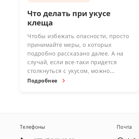
Что делать при укусе
клеща
Чтобы избежать опасности, просто
принимайте меры, о которых
подробно рассказано далее. А на
случай, если все-таки придется
столкнуться с укусом, можно
существенно снизить затраты и
Подробнее
упростить процесс. В этом помогут
страховые программы imkliva
insurance.
Телефоны
Почта