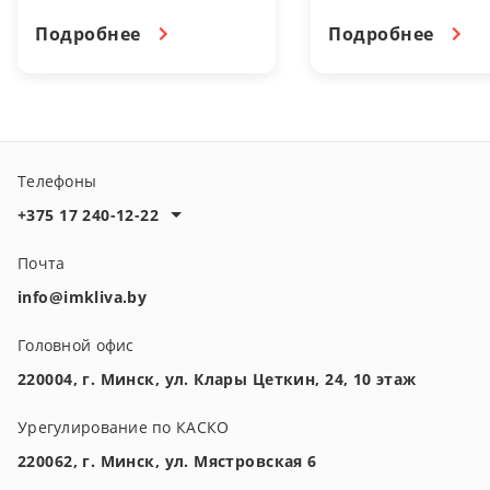
день. 3 июля -
упростить процесс. В
Подробнее
Подробнее
выходной день.
этом помогут
страховые
программы imkliva
insurance.
Телефоны
+375 17 240-12-22
Почта
info@imkliva.by
Головной офис
220004, г. Минск, ул. Клары Цеткин, 24, 10 этаж
Урегулирование по КАСКО
220062, г. Минск, ул. Мястровская 6