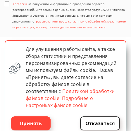
Согласен
на получении информации о проведении опросов
(тестирований, интервью) с целью оценки качества услуг ЗАСО «Имклива
Иншуранс» и участие в них и подтверждаю, что до дачи согласия
ознакомился с
разъяснением прав, связанных с обработкой, механизмом
их реализации, последствиями дачи согласия или его отказа
.
Для улучшения работы сайта, а также
сбора статистики и представления
персонализированных рекомендаций
мы используем файлы cookie. Нажав
«Принять», вы даете согласие на
обработку файлов cookie в
© 2026 imkliva insurance
соответствии с
Политикой обработки
ЗАСО "Имклива Иншуранс"
Зарегистрировано в Министерстве финансов Республики
файлов cookie
.
Подробнее о
Беларусь
настройках файлов cookie
Лицензия № 02200/13–00036 от 30.04.2004
УНП 400217363
Разработано в Новый сайт
Принять
Отказаться
Раскрутка сайта