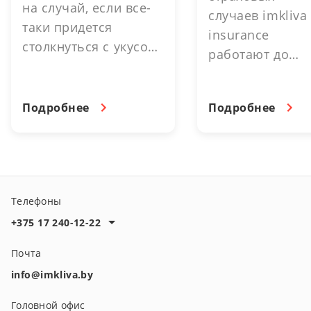
на случай, если все-
случаев imkliva
таки придется
insurance
столкнуться с укусом,
работают до
можно существенно
16.30. выходно
снизить затраты и
день. 3 июля -
упростить процесс. В
Подробнее
Подробнее
выходной день.
этом помогут
страховые
программы imkliva
insurance.
Телефоны
+375 17 240-12-22
Почта
info@imkliva.by
Головной офис