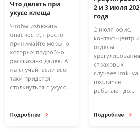
Что делать при
2 и 3 июля 202
укусе клеща
года
Чтобы избежать
2 июля офис,
опасности, просто
контакт-центр и
принимайте меры, о
отделы
которых подробно
урегулировани
рассказано далее. А
страховых
на случай, если все-
случаев imkliva
таки придется
insurance
столкнуться с укусом,
работают до
можно существенно
16.30. выходно
снизить затраты и
день. 3 июля -
упростить процесс. В
Подробнее
Подробнее
выходной день.
этом помогут
страховые
программы imkliva