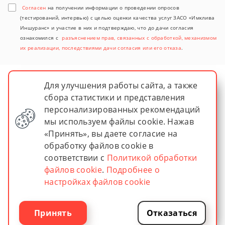
Согласен
на получении информации о проведении опросов
(тестирований, интервью) с целью оценки качества услуг ЗАСО «Имклива
Иншуранс» и участие в них и подтверждаю, что до дачи согласия
ознакомился с
разъяснением прав, связанных с обработкой, механизмом
их реализации, последствиями дачи согласия или его отказа
.
Для улучшения работы сайта, а также
сбора статистики и представления
персонализированных рекомендаций
мы используем файлы cookie. Нажав
«Принять», вы даете согласие на
обработку файлов cookie в
© 2026 imkliva insurance
соответствии с
Политикой обработки
ЗАСО "Имклива Иншуранс"
Зарегистрировано в Министерстве финансов Республики
файлов cookie
.
Подробнее о
Беларусь
настройках файлов cookie
Лицензия № 02200/13–00036 от 30.04.2004
УНП 400217363
Разработано в Новый сайт
Принять
Отказаться
Раскрутка сайта